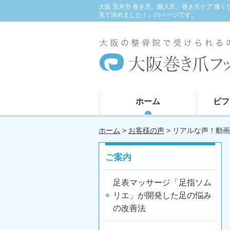
大阪 茨木市 巻き爪、陥入爪、巻き爪ケア 痛
見て決めました！」のページです。
ホーム
ビフ
ホーム
>
お客様の声
> リアルな声！動
ご案内
足表マッサージ「足指ソム
リエ」が開発した足の悩み
の改善法