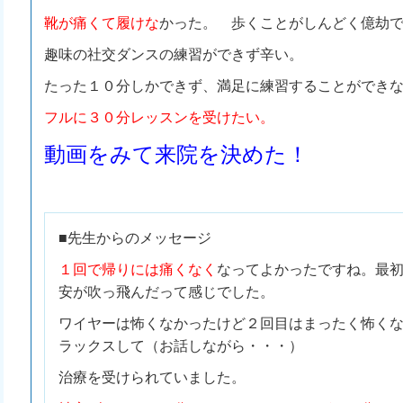
靴が痛くて履けな
かった。 歩くことがしんどく億劫
趣味の社交ダンスの練習ができず辛い。
たった１０分しかできず、満足に練習することができ
フルに３０分レッスンを受けたい。
動画をみて来院を決めた！
■先生からのメッセージ
１回で帰りには痛くなく
なってよかったですね。最
安が吹っ飛んだって感じでした。
ワイヤーは怖くなかったけど２回目はまったく怖く
ラックスして（お話しながら・・・）
治療を受けられていました。