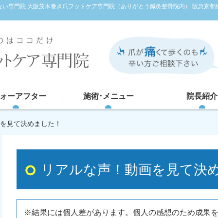
くない専門院 大阪茨木巻き爪フットケア専門院（ありがとう鍼灸整骨院内） 阪急京都
ォーアフター
施術･メニュー
院長紹介
画を見て決めました！
リアルな声！動画を見て決
※結果には個人差があります。個人の感想のため成果