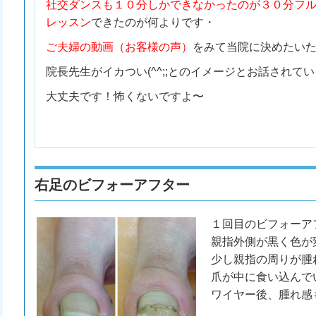
社交ダンスも１０分しかできなかったのが３０分フ
レッスン
できたのが何よりです・
ご夫婦の動画（お客様の声）
をみて当院に決めたい
院長先生がイカつい(^^;;とのイメージとお話されていまし
大丈夫です！怖くないですよ〜
右足のビフォーアフター
１回目のビフォーア
親指外側が黒く色が
少し親指の周りが腫
爪が中に食い込んで
ワイヤー後、腫れ感