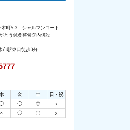
木町5-3 シャルマンコート
ありがとう鍼灸整骨院内併設
木市駅東口徒歩3分
5777
木
金
土
日・祝
◯
◯
◎
ｘ
○
◯
◎
ｘ