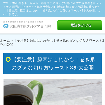
大阪 茨木市 巻き爪、陥入爪、巻き爪ケア 痛くない専門院 大阪茨木巻き爪フッ
トケア専門院（ありがとう鍼灸整骨院内） 阪急京都線 茨木市駅東口徒歩3分
「【要注意】原因はこれかも！巻き爪のダメな切り方ワースト3を大公開」の
ページです。
電話をかける
ホーム
> 【要注意】原因はこれかも！巻き爪のダメな切り方ワースト3
を大公開
【要注意】原因はこれかも！巻き爪
のダメな切り方ワースト3を大公開