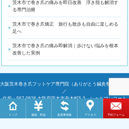
茨木市で巻き爪の痛みを即日改善 浮き指も解消す
る専門治療
茨木市で巻き爪矯正 旅行も散歩も自由に楽しめる
足へ
茨木市で巻き爪の痛み即解消｜歩けない悩みを根本
改善した実例
大阪茨木巻き爪フットケア専門院（ありがとう鍼灸整骨院内）
／
住所：567-0828 大阪府茨木市舟木町5-3 シャルマンコート
MORI101 ありがとう鍼灸整骨院内併設／
電話：072-638-5777
トップ
施術・料金
改善事例集
アクセス
予約フォーム
Copyright © 2026 大阪茨木巻き爪フットケア専門院（ありが
とう鍼灸整骨院内） All Rights Reserved.