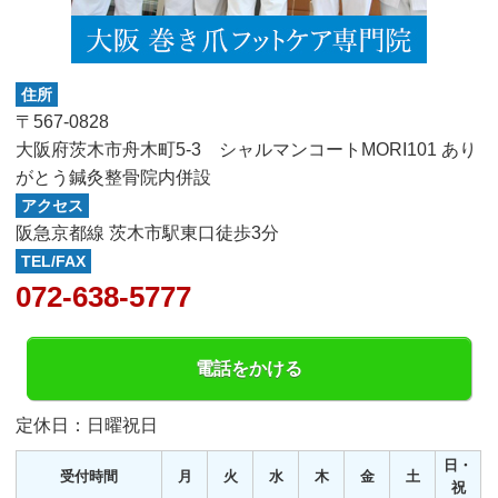
住所
〒567-0828
大阪府茨木市舟木町5-3 シャルマンコートMORI101 あり
がとう鍼灸整骨院内併設
アクセス
阪急京都線 茨木市駅東口徒歩3分
TEL/FAX
072-638-5777
電話をかける
定休日：日曜祝日
日・
受付時間
月
火
水
木
金
土
祝