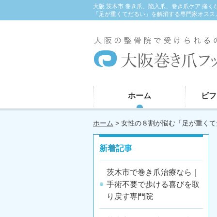
大阪 茨木市 巻き爪、陥入爪、巻き爪ケア 痛
「足が重くてだるい」を解消する専門家オスス
ホーム
ビフ
ホーム
> 女性の８割が悩む「足が重く
新着記事
茨木市で巻き爪治療なら｜
手術不要で歩ける喜びを取
り戻す専門院