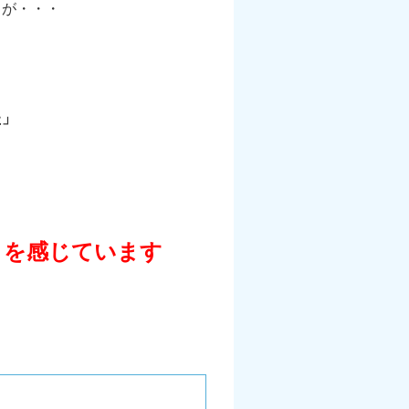
じが・・・
」
た」
さを感じています