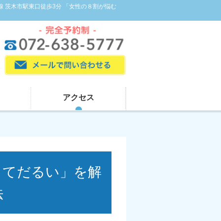
線 茨木市駅東口徒歩3分 「女性の８割が悩む
アクセス
くてだるい」を解
法