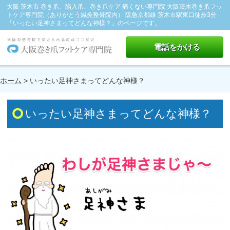
大阪 茨木市 巻き爪、陥入爪、巻き爪ケア 痛くない専門院 大阪茨木巻き爪フッ
トケア専門院（ありがとう鍼灸整骨院内） 阪急京都線 茨木市駅東口徒歩3分
「いったい足神さまってどんな神様？」のページです。
電話をかける
ホーム
> いったい足神さまってどんな神様？
いったい足神さまってどんな神様？