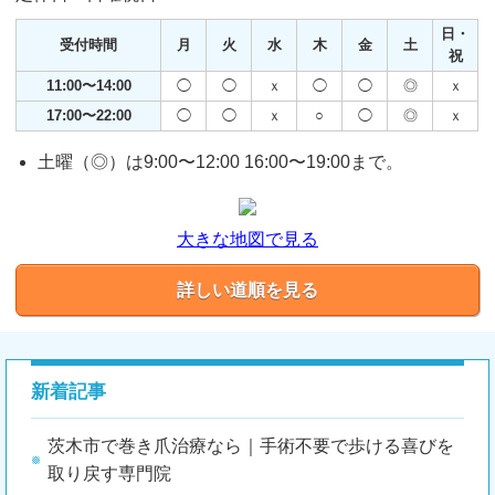
日・
受付時間
月
火
水
木
金
土
祝
11:00〜14:00
◯
◯
ｘ
◯
◯
◎
ｘ
17:00〜22:00
◯
◯
ｘ
○
◯
◎
ｘ
土曜（◎）は9:00〜12:00 16:00〜19:00まで。
大きな地図で見る
詳しい道順を見る
新着記事
茨木市で巻き爪治療なら｜手術不要で歩ける喜びを
取り戻す専門院