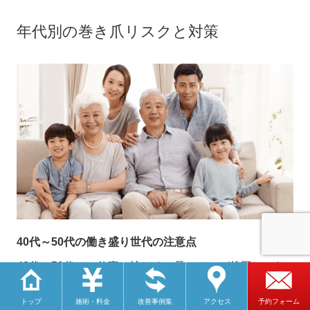
年代別の巻き爪リスクと対策
40
代～
50
代の働き盛り世代の注意点
40
代～
50
代は、仕事で忙しく、足のケアが後回しにな
りがちです。しかしこの年代から、足の筋力低下や体
のバランスの崩れが始まります。
トップ
施術・料金
改善事例集
アクセス
予約フォーム