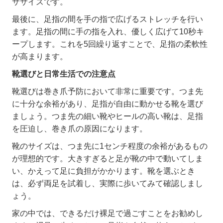
ササイズです。
最後に、足指の間を手の指で広げるストレッチを行い
ます。足指の間に手の指を入れ、優しく広げて
10
秒キ
ープします。これを
5
回繰り返すことで、足指の柔軟性
が高まります。
靴選びと日常生活での注意点
靴選びは巻き爪予防において非常に重要です。つま先
に十分な余裕があり、足指が自由に動かせる靴を選び
ましょう。つま先の細い靴やヒールの高い靴は、足指
を圧迫し、巻き爪の原因になります。
靴のサイズは、つま先に
1
センチ程度の余裕があるもの
が理想的です。大きすぎると足が靴の中で動いてしま
い、かえって足に負担がかかります。靴を選ぶとき
は、必ず両足を試着し、実際に歩いてみて確認しまし
ょう。
家の中では、できるだけ裸足で過ごすことをお勧めし