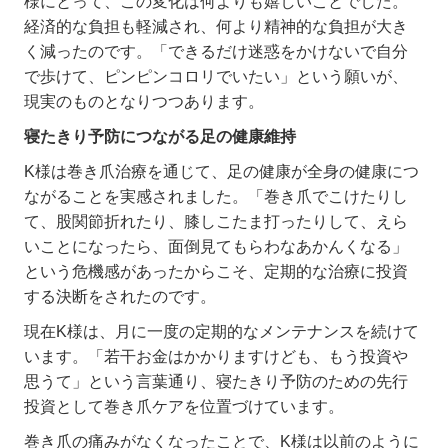
様にとって、この変化は何よりも嬉しいことでした。
経済的な負担も軽減され、何より精神的な負担が大き
く減ったのです。「できるだけ迷惑をかけないで自分
で歩けて、ピンピンコロリでいたい」という願いが、
現実のものとなりつつあります。
寝たきり予防につながる足の健康維持
K
様は巻き爪治療を通じて、足の健康が全身の健康につ
ながることを実感されました。「巻き爪でこけたりし
て、股関節折れたり、膝しこたま打ったりして、えら
いことになったら、面倒見てもらわなあかんくなる」
という危機感があったからこそ、定期的な治療に投資
する決断をされたのです。
現在
K
様は、月に一度の定期的なメンテナンスを続けて
います。「若干お金はかかりますけども、もう投資や
思うて」という言葉通り、寝たきり予防のための先行
投資として巻き爪ケアを位置づけています。
巻き爪の痛みがなくなったことで、
K
様は以前のように