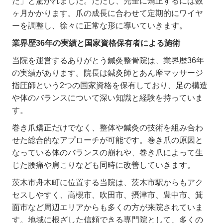
た」と驚かれました。ただし、完全に矯正するには数
ヶ月かかります。爪の成長に合わせて定期的にワイヤ
ーを調整し、徐々に正常な形に導いていきます。
業界歴
36
年の実績と国家資格保有者による施術
当院を運営するありがとう鍼灸整骨院は、業界歴
36
年
の実績があります。院長は鍼灸師とあん摩マッサージ
指圧師という
2
つの国家資格を保有しており、足の構造
や体のバランスについて深い知識と経験を持っていま
す。
巻き爪矯正だけでなく、整体や鍼灸の技術を組み合わ
せた総合的なアプローチが可能です。巻き爪の原因と
なっている体のバランスの崩れや、巻き爪によって生
じた腰痛や肩こりなども同時に改善していきます。
茨木市舟木町に位置する当院は、茨木市駅からもアク
セスしやすく、高槻市、吹田市、摂津市、豊中市、箕
面市など周辺エリアからも多くの方が来院されていま
す。地域に根ざした信頼できる専門院として、多くの