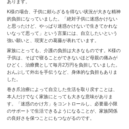
あります。
K
様の場合、子供に頼らざるを得ない状況が大きな精神
的負担になっていました。「絶対子供に迷惑かけない
と思ったけど、やっぱり迷惑かけないで生きてかれな
いなって思って」という言葉には、自立したいという
強い願いと、現実との葛藤が表れています。
家族にとっても、介護の負担は大きなものです。
K
様の
子供は、そばで寝ることができないほど母親の痛みが
ひどく、治療費として毎月
2
万円を負担していました。
おんぶして外出を手伝うなど、身体的な負担もありま
した。
巻き爪治療によって自立した生活を取り戻すことは、
本人だけでなく家族にとっても大きな意味がありま
す。「迷惑のかけ方」をコントロールし、必要最小限
のサポートで生活できるようになることが、家族関係
の良好さを保つことにもつながるのです。