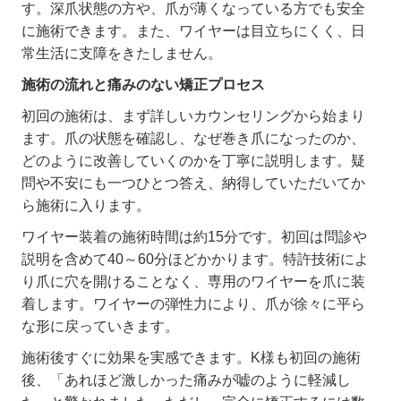
す。深爪状態の方や、爪が薄くなっている方でも安全
に施術できます。また、ワイヤーは目立ちにくく、日
常生活に支障をきたしません。
施術の流れと痛みのない矯正プロセス
初回の施術は、まず詳しいカウンセリングから始まり
ます。爪の状態を確認し、なぜ巻き爪になったのか、
どのように改善していくのかを丁寧に説明します。疑
問や不安にも一つひとつ答え、納得していただいてか
ら施術に入ります。
ワイヤー装着の施術時間は約15分です。初回は問診や
説明を含めて
40
～
60
分ほどかかります。特許技術によ
り爪に穴を開けることなく、専用のワイヤーを爪に装
着します。ワイヤーの弾性力により、爪が徐々に平ら
な形に戻っていきます。
施術後すぐに効果を実感できます。
K
様も初回の施術
後、「あれほど激しかった痛みが嘘のように軽減し